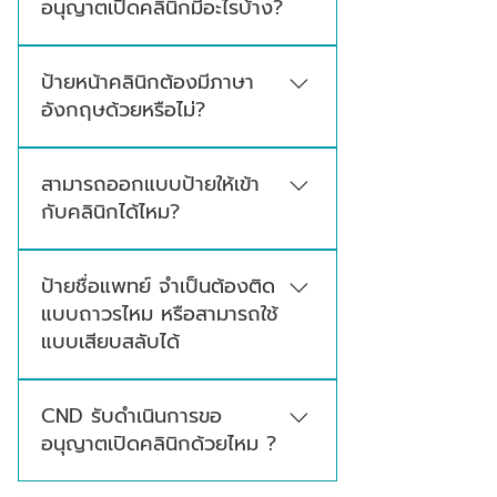
อนุญาตเปิดคลินิกมีอะไรบ้าง?
ชุดป้ายคลินิกโดยทั่วไปประกอบด้วย ป้ายชื่อ
ป้ายหน้าคลินิกต้องมีภาษา
คลินิก,ป้ายแสดงผู้ประกอบวิชาชีพ,ป้ายเวลา
อังกฤษด้วยหรือไม่?
ทำการ,ป้ายห้องตรวจ,ป้ายห้องหัตถการ,ป้ายห้าม
สูบบุหรี่,ป้ายทางหนีไฟ,ป้ายถังดับเพลิง และป้าย
กฎหมายบังคับภาษาไทยเป็นหลักเท่านั้น และต้อง
อื่น ๆ ตามลักษณะพื้นที่ของคลินิก
สามารถออกแบบป้ายให้เข้า
มีรายละเอียดเลขที่ขออนุญาตเปิดคลินิกกำกับไว้
กับคลินิกได้ไหม?
ด้วยเพื่อให้ผู้ใช้บริการสามารถตวรสอบและเข้าใช้
บริการได้อย่างถูกต้อง
สามารถออกแบบป้ายให้เข้ากับคลินิกได้ในบาง
ป้ายชื่อแพทย์ จำเป็นต้องติด
ประเภท เช่น ป้ายชื่อห้อง ป้ายแผนก และป้าย
แบบถาวรไหม หรือสามารถใช้
ภายใน โดยปรับโทนสี รูปแบบ และขนาดให้เหมาะ
แบบเสียบสลับได้
กับพื้นที่จริง เนื่องจากป้ายบางชนิดมีข้อกำหนด
ชัดเจน จึงต้องคำนึงถึงความถูกต้องของข้อมูล
แนะนำให้ใช้แบบเสียบสลับได้ เพราะในอนาคตหากมี
ความอ่านง่าย และความเหมาะสมสำหรับสถาน
CND รับดำเนินการขอ
การเพิ่มแพทย์ Part-time หรือเปลี่ยนเวรจะทำได้
พยาบาล
อนุญาตเปิดคลินิกด้วยไหม ?
ง่ายกว่าและดูเป็นระเบียบกว่าการแปะสติกเกอร์ทับ
มีบริการเสริมที่ช่วยดำเนินการให้ โดยทีมผู้