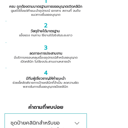
1
ครบ ถูกต้องตามมาตรฐานการขออนุญาตเปิดคลินิก
ดูแลได้ตั้งแต่คำแนะนำอุปกรณ์ เอกสาร สถานที่ จนถึง
แนวทางยื่นขออนุญาต
2
วัสดุป้ายได้มาตรฐาน
แข็งแรง ทนทาน ใช้งานได้จริงในระยะยาว
3
ลดภาระการประสานงาน
มีบริการครอบคลุมเรื่องอุปกรณ์สำหรับขอนุญาต
เปิดคลินิก ไม่ต้องประสานงานหลายเจ้า
4
มีทีมผู้เชี่ยวชาญให้คำแนะนำ
ช่วยเช็คลิตส์รายการป้ายคลินิกที่จำเป็น ลดความผิด
พลาดในการยื่นขอนุญาตเปิดคลินิก
คำถามที่พบบ่อย
ชุดป้ายคลินิกสำหรับขอ