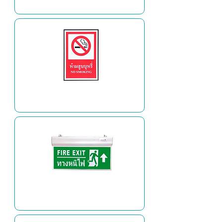
ป้ายคำประกาศสิทธิผู้ป่วย
ป้ายห้ามสูบบุหรี่
ป้ายทางหนีไฟ