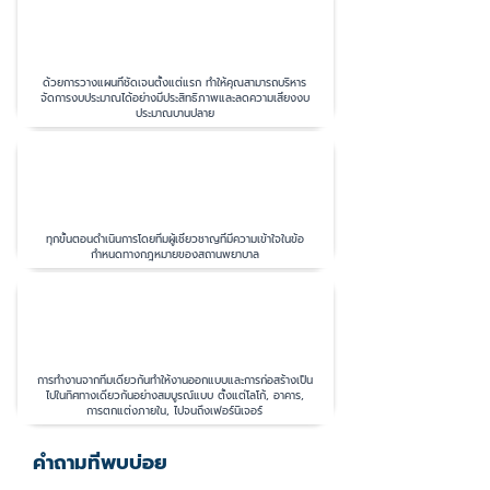
ด้วยการวางแผนที่ชัดเจนตั้งแต่แรก ทำให้คุณสามารถบริหาร
จัดการงบประมาณได้อย่างมีประสิทธิภาพและลดความเสี่ยงงบ
ประมาณบานปลาย
3.งานได้มาตรฐานและปลอดภัย
ทุกขั้นตอนดำเนินการโดยทีมผู้เชี่ยวชาญที่มีความเข้าใจในข้อ
กำหนดทางกฎหมายของสถานพยาบาล​​​
4.ภาพรวมที่สอดคล้องกัน​
การทำงานจากทีมเดียวกันทำให้งานออกแบบและการก่อสร้างเป็น
ไปในทิศทางเดียวกันอย่างสมบูรณ์แบบ ตั้งแต่โลโก้, อาคาร,
การตกแต่งภายใน, ไปจนถึงเฟอร์นิเจอร์
คำถามที่พบบ่อย