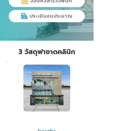
จองคิวสำรวจพื้นที่
ประเมินงบประมาณ
3 วัสดุฟาซาดคลินิก
ALUMINUM SLAT