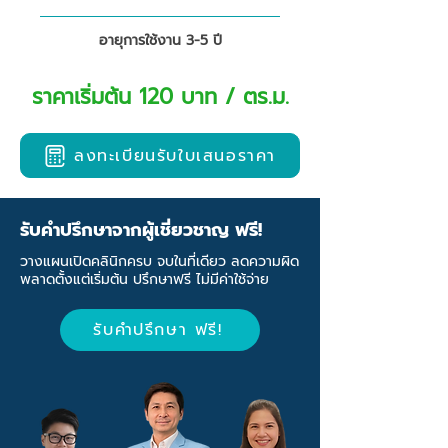
อายุการใช้งาน 3-5 ปี
ราคาเริ่มต้น 120 บาท / ตร.ม.
ลงทะเบียนรับใบเสนอราคา
รับคำปรึกษาจากผู้เชี่ยวชาญ ฟรี!
วางแผนเปิดคลินิกครบ จบในที่เดียว ลดความผิด
พลาดตั้งแต่เริ่มต้น ปรึกษาฟรี ไม่มีค่าใช้จ่าย
รับคำปรึกษา ฟรี!