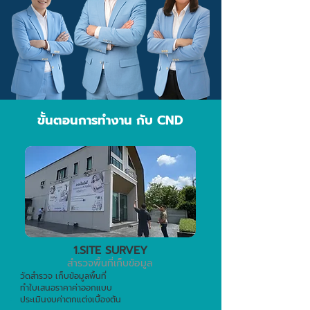
ขั้นตอนการทำงาน กับ CND
1.SITE SURVEY
สำรวจพื้นที่เก็บข้อมูล
วัดสำรวจ เก็บข้อมูลพื้นที่
ทำใบเสนอราคาค่าออกแบบ
ประเมินงบค่าตกแต่งเบื้องต้น