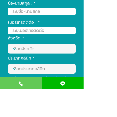
ชื่อ-นามสกุล :
เบอร์โทรติดต่อ :
จังหวัด
ประเภทคลินิก
* จะได้รับการติดต่อกลับภายใน 24 ชั่วโมง ในวันเวลาทำการ
(ยกเว้นวันหยุดและวันนักขัตฤกษ์)
ส่งแบบฟอร์ม