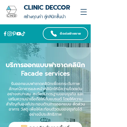
CLINIC DECCOR
สร้างคุณค่า สู่คลินิกชั้นนำ
ติดต่อฝ่ายขาย
บริการออกแบบฟาซาดคลินิก
Facade services
รับออกแบบฟาซาดคลินิกเพื่อยกระดับภาพ
ลักษณ์อาคารและหน้าคลินิกให้มีความโดดเด่น
อย่างเหมาะสม สะท้อนมาตรฐานของธุรกิจ และ
เสริมความน่าเชื่อถือให้กับแบรนด์ โดยให้ความ
สำคัญกับองค์ประกอบด้านการออกแบบ สัดส่วน
อาคาร วัสดุ เพื่อให้สะท้อนตัวตนของธุรกิจได้
อย่างมีประสิทธิภาพ