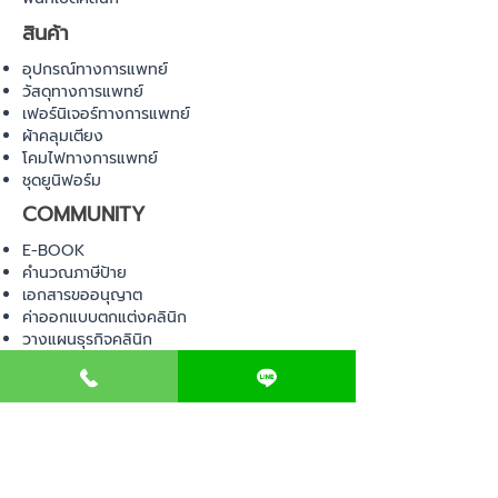
สินค้า
อุปกรณ์ทางการแพทย์
วัสดุทางการแพทย์
เฟอร์นิเจอร์ทางการแพทย์
ผ้าคลุมเตียง
โคมไฟทางการแพทย์
ชุดยูนิฟอร์ม
COMMUNITY
E-BOOK
คำนวณภาษีป้าย
เอกสารขออนุญาต
ค่าออกแบบตกแต่งคลินิก
วางแผนธุรกิจคลินิก
Web Board ชุมชน
ขอใบอนุญาตเปิดคลินิก
ภาษีธุรกิจคลินิก
ตรวจสอบรายชื่อแพทย์
ติดต่อ สำนักงานสาธารณสุข
การนำเข้าเครื่องมือแพทย์
แบบตรวจมาตรฐานคลินิก