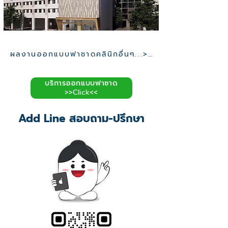
ผลงานออกแบบฟาซาดคลินิกอื่นๆ...>>
บริการออกแบบฟาซาด
>>Click<<
Add Line สอบถาม-ปรึกษา