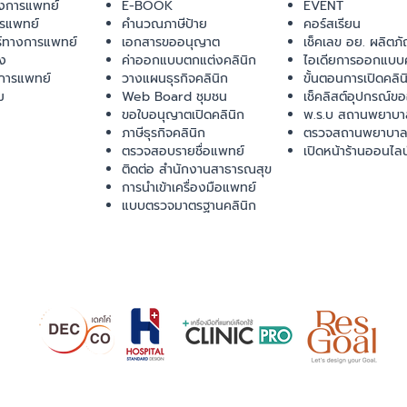
งการแพทย์
E-BOOK
EVENT
ารแพทย์
คำนวณภาษีป้าย
คอร์สเรียน
ร์ทางการแพทย์
เอกสารขออนุญาต
เช็คเลข อย. ผลิตภั
ยง
ค่าออกแบบตกแต่งคลินิก
ไอเดียการออกแบบค
การแพทย์
วางแผนธุรกิจคลินิก
ขั้นตอนการเปิดคลิน
ม
Web Board ชุมชน
เช็คลิสต์อุปกรณ์ข
ขอใบอนุญาตเปิดคลินิก
พ.ร.บ สถานพยาบา
ภาษีธุรกิจคลินิก
ตรวจสถานพยาบาล
ตรวจสอบรายชื่อแพทย์
เปิดหน้าร้านออนไลน
ติดต่อ สำนักงานสาธารณสุข
การนำเข้าเครื่องมือแพทย์
แบบตรวจมาตรฐานคลินิก