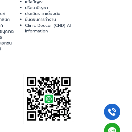
แจ้งปัญหา
ปรึกษาปัญหา
ณฑ์
ประเมินราคาเบื้องต้น
ลินิก
ขั้นตอนการทำงาน
ิก
Clinic Deccor (CND) AI
Information
ออนุญาต
ล
เอกชน
์