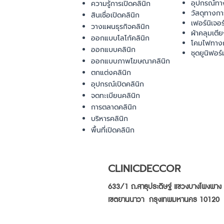
อุปกรณ์ทา
ความรู้การเปิดคลินิก
วัสดุทางก
สินเชื่อเปิดคลินิก
เฟอร์นิเจอ
วางแผนธุรกิจคลินิก
ผ้าคลุมเตี
ออกแบบโลโก้คลินิก
โคมไฟทาง
ออกแบบคลินิก
ชุดยูนิฟอร์
ออกแบบภาพโฆษณาคลินิก
ตกแต่งคลินิก
อุปกรณ์เปิดคลินิก
จดทะเบียนคลินิก
การตลาดคลินิก
บริหารคลินิก
พื้นที่เปิดคลินิก
CLINICDECCOR
633/1 ถ.สาธุประดิษฐ์ แขวงบางโพงพาง
เขตยานนาวา กรุงเทพมหานคร 10120