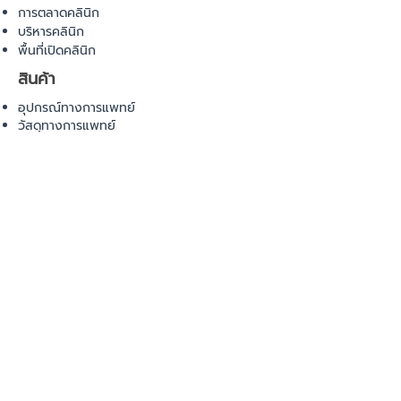
การตลาดคลินิก
บริหารคลินิก
พื้นที่เปิดคลินิก
สินค้า
อุปกรณ์ทางการแพทย์
วัสดุทางการแพทย์
เฟอร์นิเจอร์ทางการแพทย์
ผ้าคลุมเตียง
โคมไฟทางการแพทย์
ชุดยูนิฟอร์ม
COMMUNITY
E-BOOK
คำนวณภาษีป้าย
เอกสารขออนุญาต
ค่าออกแบบตกแต่งคลินิก
วางแผนธุรกิจคลินิก
Web Board ชุมชน
ขอใบอนุญาตเปิดคลินิก
ภาษีธุรกิจคลินิก
ตรวจสอบรายชื่อแพทย์