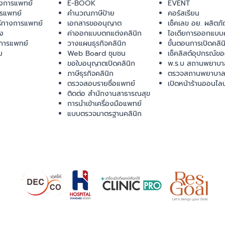
งการแพทย์
E-BOOK
EVENT
ารแพทย์
คำนวณภาษีป้าย
คอร์สเรียน
ร์ทางการแพทย์
เอกสารขออนุญาต
เช็คเลข อย. ผลิตภั
ยง
ค่าออกแบบตกแต่งคลินิก
ไอเดียการออกแบบค
การแพทย์
วางแผนธุรกิจคลินิก
ขั้นตอนการเปิดคลิน
ม
Web Board ชุมชน
เช็คลิสต์อุปกรณ์ข
ขอใบอนุญาตเปิดคลินิก
พ.ร.บ สถานพยาบา
ภาษีธุรกิจคลินิก
ตรวจสถานพยาบาล
ตรวจสอบรายชื่อแพทย์
เปิดหน้าร้านออนไลน
ติดต่อ สำนักงานสาธารณสุข
การนำเข้าเครื่องมือแพทย์
แบบตรวจมาตรฐานคลินิก