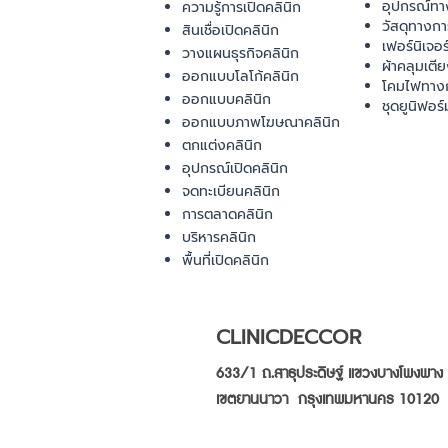
อุปกรณ์ทา
ความรู้การเปิดคลินิก
วัสดุทางก
สินเชื่อเปิดคลินิก
เฟอร์นิเจอ
วางแผนธุรกิจคลินิก
ผ้าคลุมเตี
ออกแบบโลโก้คลินิก
โคมไฟทาง
ออกแบบคลินิก
ชุดยูนิฟอร์
ออกแบบภาพโฆษณาคลินิก
ตกแต่งคลินิก
อุปกรณ์เปิดคลินิก
จดทะเบียนคลินิก
การตลาดคลินิก
บริหารคลินิก
พื้นที่เปิดคลินิก
CLINICDECCOR
633/1 ถ.สาธุประดิษฐ์ แขวงบางโพงพาง
เขตยานนาวา กรุงเทพมหานคร 10120