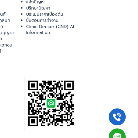
แจ้งปัญหา
ปรึกษาปัญหา
ณฑ์
ประเมินราคาเบื้องต้น
ลินิก
ขั้นตอนการทำงาน
ิก
Clinic Deccor (CND) AI
Information
ออนุญาต
ล
เอกชน
์