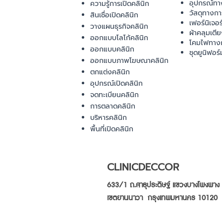
อุปกรณ์ทา
ความรู้การเปิดคลินิก
วัสดุทางก
สินเชื่อเปิดคลินิก
เฟอร์นิเจอ
วางแผนธุรกิจคลินิก
ผ้าคลุมเตี
ออกแบบโลโก้คลินิก
โคมไฟทาง
ออกแบบคลินิก
ชุดยูนิฟอร์
ออกแบบภาพโฆษณาคลินิก
ตกแต่งคลินิก
อุปกรณ์เปิดคลินิก
จดทะเบียนคลินิก
การตลาดคลินิก
บริหารคลินิก
พื้นที่เปิดคลินิก
CLINICDECCOR
633/1 ถ.สาธุประดิษฐ์ แขวงบางโพงพาง
เขตยานนาวา กรุงเทพมหานคร 10120