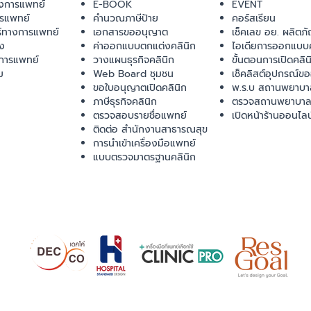
งการแพทย์
E-BOOK
EVENT
ารแพทย์
คำนวณภาษีป้าย
คอร์สเรียน
ร์ทางการแพทย์
เอกสารขออนุญาต
เช็คเลข อย. ผลิตภั
ยง
ค่าออกแบบตกแต่งคลินิก
ไอเดียการออกแบบค
การแพทย์
วางแผนธุรกิจคลินิก
ขั้นตอนการเปิดคลิน
ม
Web Board ชุมชน
เช็คลิสต์อุปกรณ์ข
ขอใบอนุญาตเปิดคลินิก
พ.ร.บ สถานพยาบา
ภาษีธุรกิจคลินิก
ตรวจสถานพยาบาล
ตรวจสอบรายชื่อแพทย์
เปิดหน้าร้านออนไลน
ติดต่อ สำนักงานสาธารณสุข
การนำเข้าเครื่องมือแพทย์
แบบตรวจมาตรฐานคลินิก