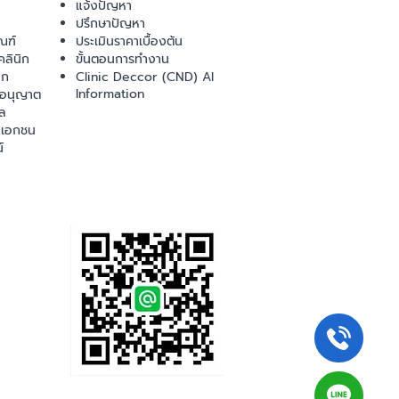
แจ้งปัญหา
ปรึกษาปัญหา
ณฑ์
ประเมินราคาเบื้องต้น
ลินิก
ขั้นตอนการทำงาน
ิก
Clinic Deccor (CND) AI
Information
ออนุญาต
ล
เอกชน
์