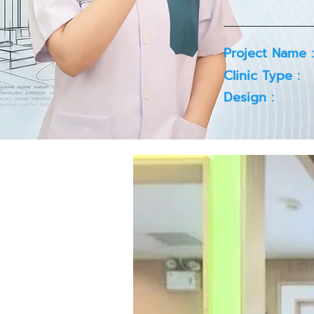
Project Name :
Clinic Type :
Design :