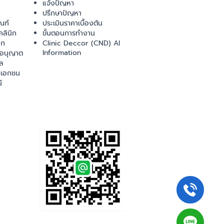
แจ้งปัญหา
ปรึกษาปัญหา
ณฑ์
ประเมินราคาเบื้องต้น
ลินิก
ขั้นตอนการทำงาน
ิก
Clinic Deccor (CND) AI
Information
ออนุญาต
ล
เอกชน
์