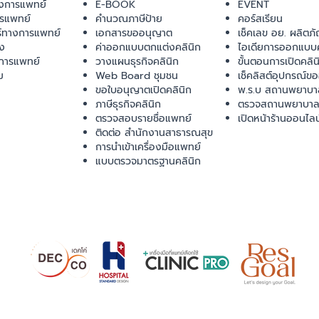
งการแพทย์
E-BOOK
EVENT
ารแพทย์
คำนวณภาษีป้าย
คอร์สเรียน
ร์ทางการแพทย์
เอกสารขออนุญาต
เช็คเลข อย. ผลิตภั
ยง
ค่าออกแบบตกแต่งคลินิก
ไอเดียการออกแบบค
การแพทย์
วางแผนธุรกิจคลินิก
ขั้นตอนการเปิดคลิน
ม
Web Board ชุมชน
เช็คลิสต์อุปกรณ์ข
ขอใบอนุญาตเปิดคลินิก
พ.ร.บ สถานพยาบา
ภาษีธุรกิจคลินิก
ตรวจสถานพยาบาล
ตรวจสอบรายชื่อแพทย์
เปิดหน้าร้านออนไลน
ติดต่อ สำนักงานสาธารณสุข
การนำเข้าเครื่องมือแพทย์
แบบตรวจมาตรฐานคลินิก