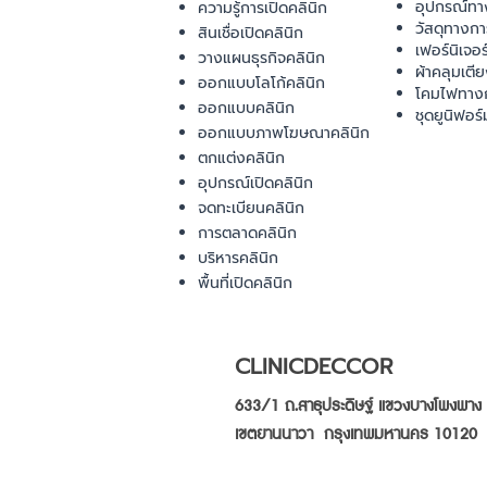
อุปกรณ์ทา
ความรู้การเปิดคลินิก
วัสดุทางก
สินเชื่อเปิดคลินิก
เฟอร์นิเจอ
วางแผนธุรกิจคลินิก
ผ้าคลุมเตี
ออกแบบโลโก้คลินิก
โคมไฟทาง
ออกแบบคลินิก
ชุดยูนิฟอร์
ออกแบบภาพโฆษณาคลินิก
ตกแต่งคลินิก
อุปกรณ์เปิดคลินิก
จดทะเบียนคลินิก
การตลาดคลินิก
บริหารคลินิก
พื้นที่เปิดคลินิก
CLINICDECCOR
633/1 ถ.สาธุประดิษฐ์ แขวงบางโพงพาง
เขตยานนาวา กรุงเทพมหานคร 10120