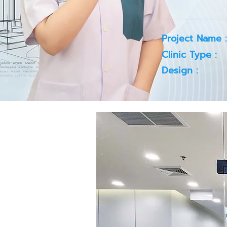
Project Name :
Clinic Type :
Design :