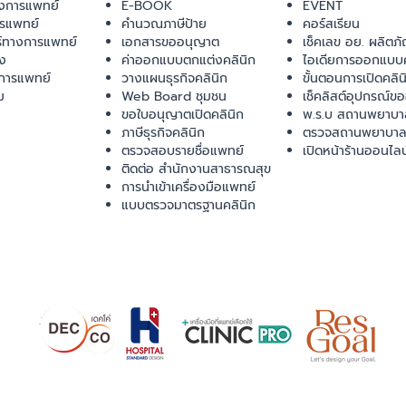
งการแพทย์
E-BOOK
EVENT
ารแพทย์
คำนวณภาษีป้าย
คอร์สเรียน
ร์ทางการแพทย์
เอกสารขออนุญาต
เช็คเลข อย. ผลิตภั
ยง
ค่าออกแบบตกแต่งคลินิก
ไอเดียการออกแบบค
การแพทย์
วางแผนธุรกิจคลินิก
ขั้นตอนการเปิดคลิน
ม
Web Board ชุมชน
เช็คลิสต์อุปกรณ์ข
ขอใบอนุญาตเปิดคลินิก
พ.ร.บ สถานพยาบา
ภาษีธุรกิจคลินิก
ตรวจสถานพยาบาล
ตรวจสอบรายชื่อแพทย์
เปิดหน้าร้านออนไลน
ติดต่อ สำนักงานสาธารณสุข
การนำเข้าเครื่องมือแพทย์
แบบตรวจมาตรฐานคลินิก