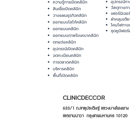
อุปกรณ์ทา
ความรู้การเปิดคลินิก
วัสดุทางก
สินเชื่อเปิดคลินิก
เฟอร์นิเจอ
วางแผนธุรกิจคลินิก
ผ้าคลุมเตี
ออกแบบโลโก้คลินิก
โคมไฟทาง
ออกแบบคลินิก
ชุดยูนิฟอร์
ออกแบบภาพโฆษณาคลินิก
ตกแต่งคลินิก
อุปกรณ์เปิดคลินิก
จดทะเบียนคลินิก
การตลาดคลินิก
บริหารคลินิก
พื้นที่เปิดคลินิก
CLINICDECCOR
633/1 ถ.สาธุประดิษฐ์ แขวงบางโพงพาง
เขตยานนาวา กรุงเทพมหานคร 10120