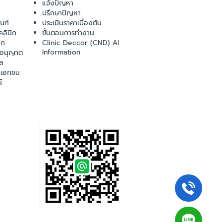
แจ้งปัญหา
ปรึกษาปัญหา
ณฑ์
ประเมินราคาเบื้องต้น
ลินิก
ขั้นตอนการทำงาน
ิก
Clinic Deccor (CND) AI
Information
ออนุญาต
ล
เอกชน
์