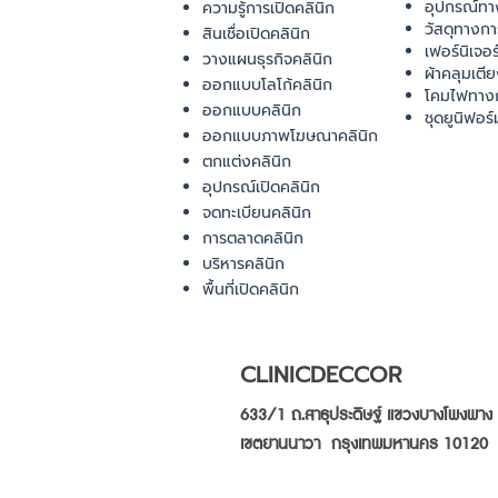
อุปกรณ์ทา
ความรู้การเปิดคลินิก
วัสดุทางก
สินเชื่อเปิดคลินิก
เฟอร์นิเจอ
วางแผนธุรกิจคลินิก
ผ้าคลุมเตี
ออกแบบโลโก้คลินิก
โคมไฟทาง
ออกแบบคลินิก
ชุดยูนิฟอร์
ออกแบบภาพโฆษณาคลินิก
ตกแต่งคลินิก
อุปกรณ์เปิดคลินิก
จดทะเบียนคลินิก
การตลาดคลินิก
บริหารคลินิก
พื้นที่เปิดคลินิก
CLINICDECCOR
633/1 ถ.สาธุประดิษฐ์ แขวงบางโพงพาง
เขตยานนาวา กรุงเทพมหานคร 10120