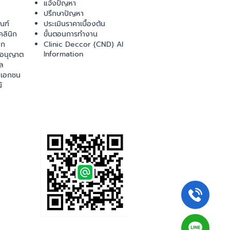
แจ้งปัญหา
ปรึกษาปัญหา
ณฑ์
ประเมินราคาเบื้องต้น
ลินิก
ขั้นตอนการทำงาน
ิก
Clinic Deccor (CND) AI
Information
ออนุญาต
ล
เอกชน
์