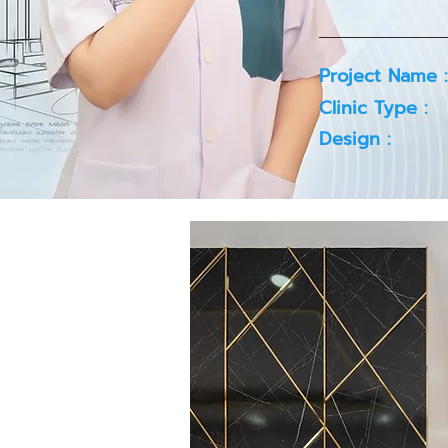
Project Name :
Clinic Type :
Design :