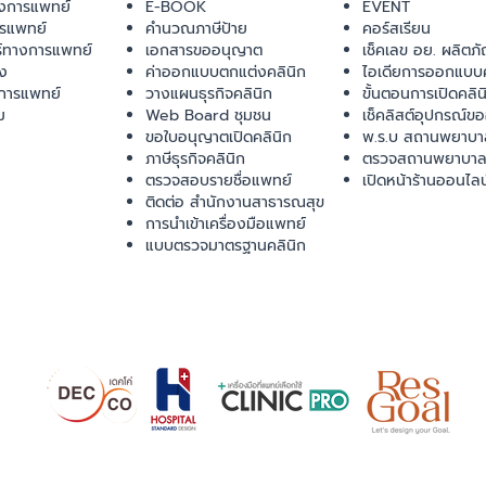
งการแพทย์
E-BOOK
EVENT
ารแพทย์
คำนวณภาษีป้าย
คอร์สเรียน
ร์ทางการแพทย์
เอกสารขออนุญาต
เช็คเลข อย. ผลิตภั
ยง
ค่าออกแบบตกแต่งคลินิก
ไอเดียการออกแบบค
การแพทย์
วางแผนธุรกิจคลินิก
ขั้นตอนการเปิดคลิน
ม
Web Board ชุมชน
เช็คลิสต์อุปกรณ์ข
ขอใบอนุญาตเปิดคลินิก
พ.ร.บ สถานพยาบา
ภาษีธุรกิจคลินิก
ตรวจสถานพยาบาล
ตรวจสอบรายชื่อแพทย์
เปิดหน้าร้านออนไลน
ติดต่อ สำนักงานสาธารณสุข
การนำเข้าเครื่องมือแพทย์
แบบตรวจมาตรฐานคลินิก