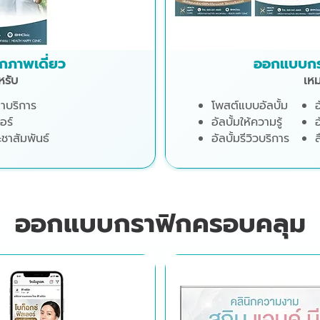
ภาพเดี่ยว
ออกแบบกรา
หรับ
เหม
าบริการ
โพสต์แบบอัลบั้ม
อ
อร์
อัลบั้มให้ความรู้
อ
ะชาสัมพันธ์
อัลบั้มรีวิวบริการ
ส
ออกแบบกราฟิกครอบคลุม