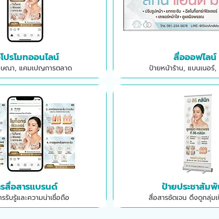
่อโปรโมทออนไลน์
สื่อออฟไลน์
ฆษณา, แคมเปญการตลาด
ป้ายหน้าร้าน, แบนเนอร์, 
รสื่อสารแบรนด์
ป้ายประชาสัมพั
รรับรู้และความน่าเชื่อถือ
สื่อสารชัดเจน ดึงดูกลุ่ม