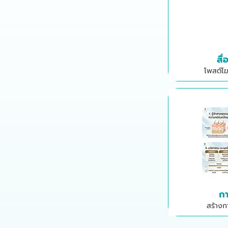
สื
โพสต์โ
กา
สร้างกา