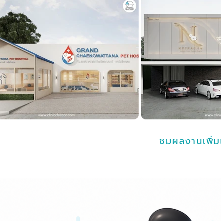
ชมผลงานเพิ่ม