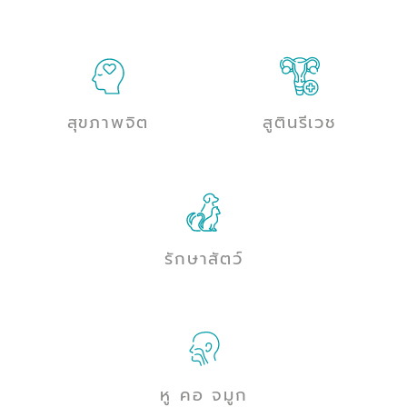
สุขภาพจิต
สูตินรีเวช
รักษาสัตว์
หู คอ จมูก