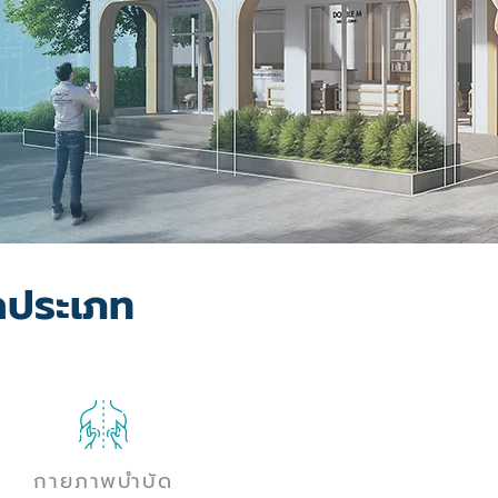
กประเภท
กายภาพบำบัด