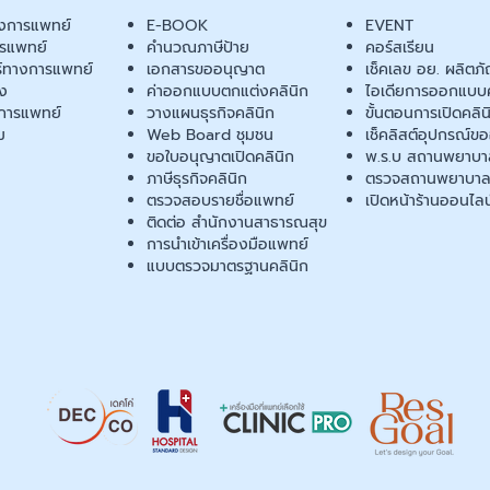
งการแพทย์
E-BOOK
EVENT
ารแพทย์
คำนวณภาษีป้าย
คอร์สเรียน
ร์ทางการแพทย์
เอกสารขออนุญาต
เช็คเลข อย. ผลิตภั
ยง
ค่าออกแบบตกแต่งคลินิก
ไอเดียการออกแบบค
การแพทย์
วางแผนธุรกิจคลินิก
ขั้นตอนการเปิดคลิน
ม
Web Board ชุมชน
เช็คลิสต์อุปกรณ์ข
ขอใบอนุญาตเปิดคลินิก
พ.ร.บ สถานพยาบา
ภาษีธุรกิจคลินิก
ตรวจสถานพยาบาล
ตรวจสอบรายชื่อแพทย์
เปิดหน้าร้านออนไลน
ติดต่อ สำนักงานสาธารณสุข
การนำเข้าเครื่องมือแพทย์
แบบตรวจมาตรฐานคลินิก