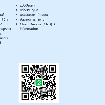
แจ้งปัญหา
ปรึกษาปัญหา
ณฑ์
ประเมินราคาเบื้องต้น
ลินิก
ขั้นตอนการทำงาน
ิก
Clinic Deccor (CND) AI
Information
ออนุญาต
ล
เอกชน
์