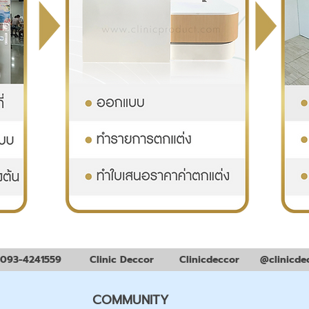
093-4241559
Clinic Deccor
Clinicdeccor
@clinicde
COMMUNITY