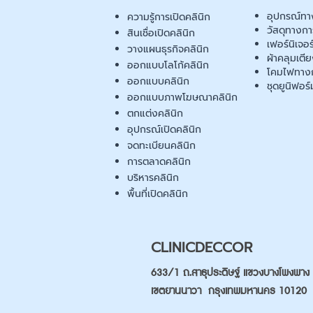
อุปกรณ์ทา
ความรู้การเปิดคลินิก
วัสดุทางก
สินเชื่อเปิดคลินิก
เฟอร์นิเจอ
วางแผนธุรกิจคลินิก
ผ้าคลุมเตี
ออกแบบโลโก้คลินิก
โคมไฟทาง
ออกแบบคลินิก
ชุดยูนิฟอร์
ออกแบบภาพโฆษณาคลินิก
ตกแต่งคลินิก
อุปกรณ์เปิดคลินิก
จดทะเบียนคลินิก
การตลาดคลินิก
บริหารคลินิก
พื้นที่เปิดคลินิก
CLINICDECCOR
633/1 ถ.สาธุประดิษฐ์ แขวงบางโพงพาง
เขตยานนาวา กรุงเทพมหานคร 10120