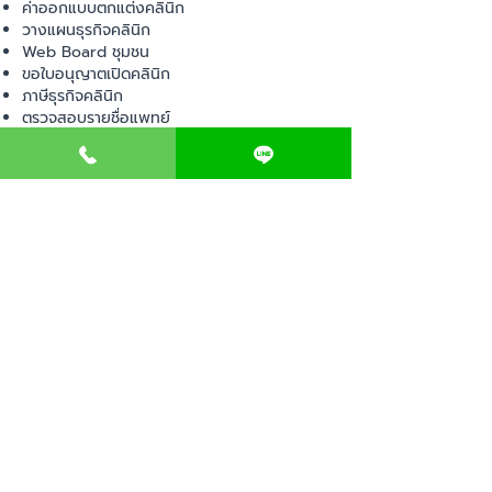
ค่าออกแบบตกแต่งคลินิก
วางแผนธุรกิจคลินิก
Web Board ชุมชน
ขอใบอนุญาตเปิดคลินิก
ภาษีธุรกิจคลินิก
ตรวจสอบรายชื่อแพทย์
ติดต่อ สำนักงานสาธารณสุข
การนำเข้าเครื่องมือแพทย์
แบบตรวจมาตรฐานคลินิก
EVENT
คอร์สเรียน
เช็คเลข อย. ผลิตภัณฑ์
ไอเดียการออกแบบคลินิก
ขั้นตอนการเปิดคลินิก
เช็คลิสต์อุปกรณ์ขออนุญาต
พ.ร.บ สถานพยาบาล
ตรวจสถานพยาบาลเอกชน
เปิดหน้าร้านออนไลน์
ติดต่อสอบถาม
แจ้งปัญหา
ปรึกษาปัญหา