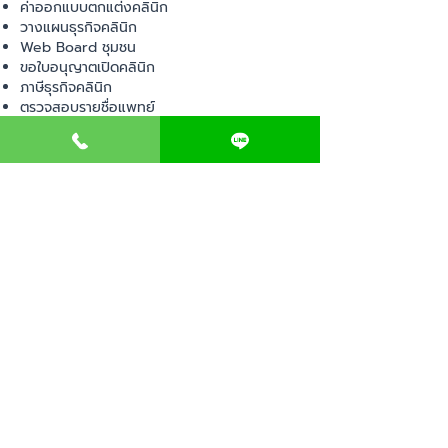
ค่าออกแบบตกแต่งคลินิก
วางแผนธุรกิจคลินิก
Web Board ชุมชน
ขอใบอนุญาตเปิดคลินิก
ภาษีธุรกิจคลินิก
ตรวจสอบรายชื่อแพทย์
ติดต่อ สำนักงานสาธารณสุข
การนำเข้าเครื่องมือแพทย์
แบบตรวจมาตรฐานคลินิก
EVENT
คอร์สเรียน
เช็คเลข อย. ผลิตภัณฑ์
ไอเดียการออกแบบคลินิก
ขั้นตอนการเปิดคลินิก
เช็คลิสต์อุปกรณ์ขออนุญาต
พ.ร.บ สถานพยาบาล
ตรวจสถานพยาบาลเอกชน
เปิดหน้าร้านออนไลน์
ติดต่อสอบถาม
แจ้งปัญหา
ปรึกษาปัญหา