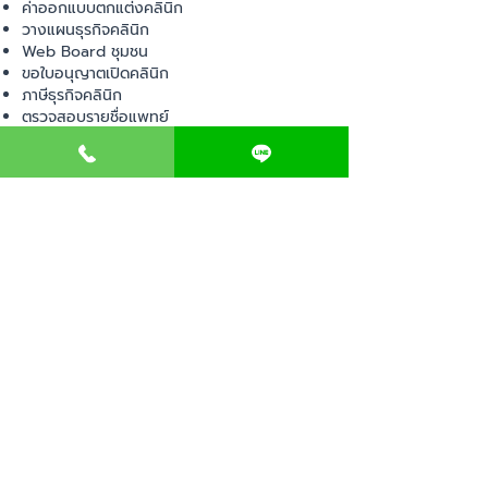
ค่าออกแบบตกแต่งคลินิก
วางแผนธุรกิจคลินิก
Web Board ชุมชน
ขอใบอนุญาตเปิดคลินิก
ภาษีธุรกิจคลินิก
ตรวจสอบรายชื่อแพทย์
ติดต่อ สำนักงานสาธารณสุข
การนำเข้าเครื่องมือแพทย์
แบบตรวจมาตรฐานคลินิก
EVENT
คอร์สเรียน
เช็คเลข อย. ผลิตภัณฑ์
ไอเดียการออกแบบคลินิก
ขั้นตอนการเปิดคลินิก
เช็คลิสต์อุปกรณ์ขออนุญาต
พ.ร.บ สถานพยาบาล
ตรวจสถานพยาบาลเอกชน
เปิดหน้าร้านออนไลน์
ติดต่อสอบถาม
แจ้งปัญหา
ปรึกษาปัญหา