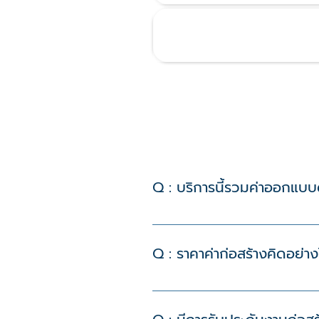
4. ตกแต่งภายในและส่งมอบ​
Q : บริการนี้รวมค่าออกแบบ
A : แพ็คเกจ รับสร้างคลินิกครบว
ตกแต่งภายใน
Q : ราคาค่าก่อสร้างคิดอย่าง
A : ราคาจะขึ้นอยู่กับขนาดของคลินิ
แพ็คเกจที่เหมาะสมกับงบประมาณข