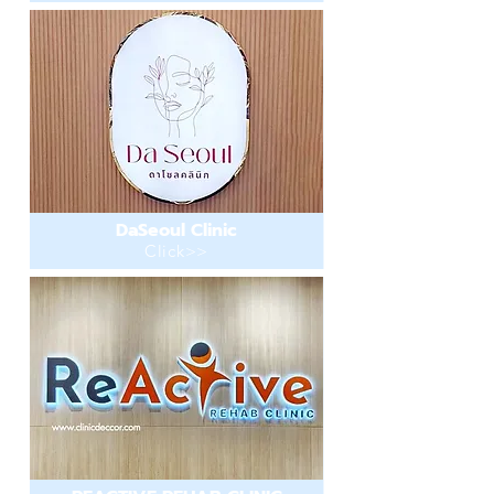
DaSeoul Clinic
Click>>