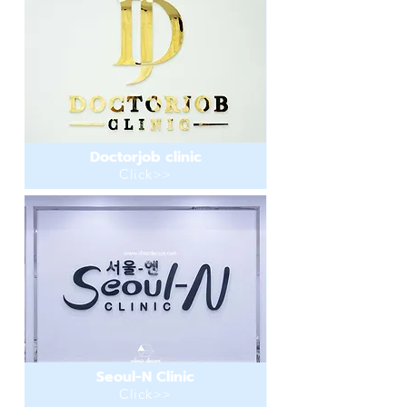
Doctorjob clinic
Click>>
Seoul-N Clinic
Click>>