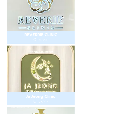
REVERRIE CLINIC
Click>>
Ja Jeong Clinic
Click>>