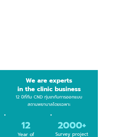
4.PERMISSION
ขอใบอนุญาตเปิดคลินิก
ดำเนินการด้านเอกสาร
สำรวจความพร้อมสถานที่
สำรวจความพร้อมอุปกรณ์
We are experts
in the clinic business
12 ปีที่ทีม CND ทุ่มเทกับการออกแบบ
สถานพยาบาลโดยเฉพาะ
12
2000+
Year of
Survey project