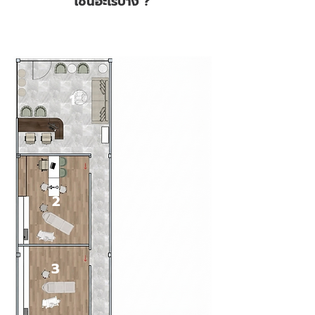
โซนอะไรบ้าง ?
ตัวอย่างแบบแปลนคลินิกหู คอ จมูก
1
2
3