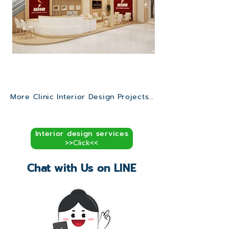
F Rehab Clinic
>>Click<<
More Clinic Interior Design Projects… >>
Interior design services
>>Click<<
Chat with Us on LINE