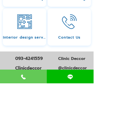
Interior design services
Contact Us
093-4241559
Clinic Deccor
Clinicdeccor
@clinicdeccor
all services
ความรู้การเปิดคลินิก
สินเชื่อเปิดคลินิก
วางแผนธุรกิจคลินิก
ออกแบบโลโก้คลินิก
ออกแบบคลินิก
ออกแบบภาพโฆษณาคลินิก
ตกแต่งคลินิก