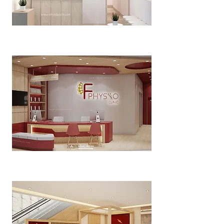
Dr.win rehab clinic
>>Click<<
F Physio Clinic
>>Click<<