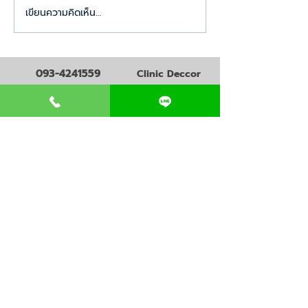
เขียนความคิดเห็น…
CND ร่วมแสดงความยินดี
CND ร่วมแสดงคว
กับ NURSE CLINIC คลินิก
กับ THE SHAAN
เด็ก ชุมพร เปิดให้บริการ
คลินิกความงาม เป
อย่างเป็นทางการแล้ว
บริการอย่างเป็น
093-4241559
Clinic Deccor
แล้ว
Clinicdeccor
@clinicdeccor
บริการทั้งหมด
ความรู้การเปิดคลินิก
สินเชื่อเปิดคลินิก
วางแผนธุรกิจคลินิก
ออกแบบโลโก้คลินิก
ออกแบบคลินิก
ออกแบบภาพโฆษณาคลินิก
ตกแต่งคลินิก
อุปกรณ์เปิดคลินิก
จดทะเบียนคลินิก
การตลาดคลินิก
บริหารคลินิก
พื้นที่เปิดคลินิก