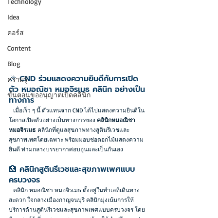
Technology
Idea
คอร์ส
Content
Blog
🎉 CND ร่วมแสดงความยินดีกับการเปิด
ความรู้
ตัว หมอณิชา หมอจิรเมธ คลินิก อย่างเป็น
ขั้นตอนขออนุญาตเปิดคลินิก
ทางการ
   เมื่อเร็ว ๆ นี้ ตัวแทนจาก CND ได้ไปแสดงความยินดีใน
โอกาสเปิดตัวอย่างเป็นทางการของ 
คลินิกหมอณิชา 
หมอจิรเมธ
 คลินิกที่ดูแลสุขภาพทางสูตินรีเวชและ
สุขภาพเพศโดยเฉพาะ พร้อมมอบช่อดอกไม้แสดงความ
ยินดี ท่ามกลางบรรยากาศอบอุ่นและเป็นกันเอง
🏥 คลินิกสูตินรีเวชและสุขภาพเพศแบบ
ครบวงจร
   คลินิก หมอณิชา หมอจิรเมธ
 ตั้งอยู่ในทำเลที่เดินทาง
สะดวก 
ใจกลางเมืองกาญจนบุรี
 คลินิกมุ่งเน้นการให้
บริการ
ด้านสูตินรีเวชและสุขภาพเพศแบบครบวงจร
โดย