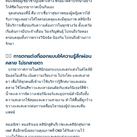
ทีมแพทย์ผู้เชี่ยวชาญเฉพาะทาง พร้อมให้คำปรึกษาอย่าง
ใกล้ชิดในบรรยากาศเป็นกันเอง
   จุดเด่นของที่นี่ คือ เราเชื่อว่าสุขภาพของผู้หญิงควรได้
รับการดูแลอย่างใส่ใจครอบคลุมและมีคุณภาพ คลินิกจึง
ให้บริการเพื่อรองรับความต้องการในทุกช่วงวัย ตั้งแต่วัย
เริ่มต้นการมีประจำเดือน วัยเจริญพันธุ์ ไปจนถึงวัยทอง
ครอบคลุมทั้งการตรวจวินิจฉัย ป้องกัน ไปจนถึงด้านการ
รักษา
🧘‍♀️ การตกแต่งที่ออกแบบให้ความรู้สึกผ่อน
คลาย ไม่รกสายตา
   บรรยากาศภายในคลินิกออกแบบและตกแต่งใน
สไตล์มิ
นิมอลโมเดิร์น เน้นความเรียบง่าย โปร่งโล่ง และสะอาด
ตา เพื่อให้ทุกคนที่เข้ามาใช้บริการรู้สึกสบายและผ่อน
คลาย ใช้โทนสีขาวและเทาอ่อนตัดกับเฟอร์นิเจอร์สีฟ้า
น้ำทะเล การจัดวางเฟอร์นิเจอร์และอุปกรณ์คำนึงถึงทั้ง
ความสะดวกใช้สอยและความสวยงาม ทำให้พื้นที่ดูกว้าง
ขวางและสะดวกต่อการเคลื่อนไหวของผู้ป่วยและทีม
แพทย์
หมอณิชา หมอจิรเมธ คลินิกสูตินรีเวชเเละคลินิกสุขภาพ
เพศ
 คืออีกหนึ่งผลงานคุณภาพที่ CND ได้รับความไว้
วางใจให้ดูแล งานออกแบบและตกแต่งแบบครบ