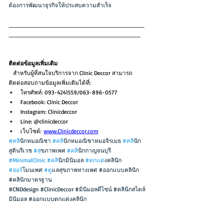
ต้องการพัฒนาธุรกิจให้ประสบความสำเร็จ
___________________________________
__________________________________
ติดต่อข้อมูลเพิ่มเติม
   สำหรับผู้ที่สนใจบริการจาก Clinic Deccor สามารถ
ติดต่อสอบถามข้อมูลเพิ่มเติมได้ที่: 
โทรศัพท์: 093-4241559/063-896-0577 
Facebook: Clinic Deccor 
Instagram: Clinicdeccor 
Line: @clinicdeccor 
เว็บไซต์: 
www.Clinicdeccor.com
#คล
ินิกหมอณิชา 
#คล
ินิกหมอณิชาหมอจิรเมธ 
#คล
ินิก
สูตินรีเวช 
#ส
ุขภาพเพศ 
#คล
ินิกกาญจนบุรี 
#MinimalClinic
#คล
ินิกมินิมอล 
#ตกแต
่งคลินิก 
#ฮอร
์โมนเพศ 
#ด
ูแลสุขภาพทางเพศ 
#ออกแบบคล
ินิก 
#คล
ินิกมาตรฐาน
#CNDdesign
#ClinicDeccor
#ม
ินิมอลดีไซน์ 
#คล
ินิกสไตล์
มินิมอล 
#ออกแบบตกแต
่งคลินิก 