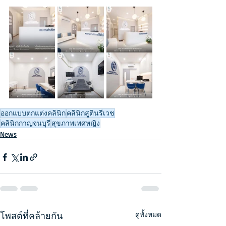
ออกแบบตกแต่งคลินิก
คลินิกสูตินรีเวช
คลินิกกาญจนบุรี
สุขภาพเพศหญิง
News
โพสต์ที่คล้ายกัน
ดูทั้งหมด