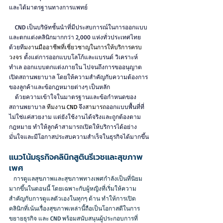
และได้มาตรฐานทางการแพทย์
   CND เป็นบริษัทชั้นนำที่มีประสบการณ์ในการออกแบบ
และตกแต่งคลินิกมากกว่า 2,000 แห่งทั่วประเทศไทย 
ด้วยที
มงานมืออาชีพที่เชี่ยวชาญในการให้บริการครบ
วงจร
 ตั้งแต่การออกแบบโลโก้และแบรนด์ วิเคราะห์
ทำเล ออกแบบตกแต่งภายใน ไปจนถึงการขออนุญาต
เปิดสถานพยาบาล โดยให้ความสำคัญกับความต้องการ
ของลูกค้าและข้อกฎหมายต่างๆ เป็นหลัก
   ด้วยความเข้าใจในมาตรฐานและข้อกำหนดของ
สถานพยาบาล 
ทีมงาน CND 
จึง
สามารถ
ออกแบบพื้นที่ที่
ไม่ใช่แค่สวยงาม แต่ยังใช้งานได้จริงและถูกต้องตาม
กฎหมาย ทำให้ลูกค้าสามารถเปิดให้บริการได้อย่าง
มั่นใจและมีโอกาสประสบความสำเร็จในธุรกิจได้มากขึ้น
แนวโน้มธุรกิจคลินิกสูตินรีเวชและสุขภาพ
เพศ
   การดูแลสุขภาพและสุขภาพทางเพศกำลังเป็นที่นิยม
มากขึ้นในตอนนี้ โดยเฉพาะกับผู้หญิงที่เริ่มให้ความ
สำคัญกับการดูแลตัวเองในทุกๆ ด้าน ทำให้การเปิด
คลินิกที่เน้นเรื่องสุขภาพเหล่านี้ถือเป็นโอกาสดีในการ
ขยายธุรกิจ และ CND พร้อมสนับสนุนผู้ประกอบการที่