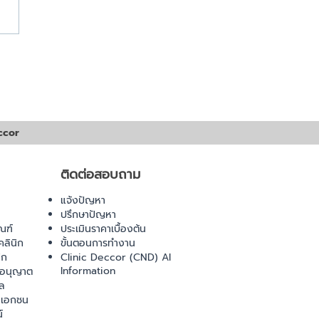
ดับการดูแลสุขภาพในปี
 10 เทคโนโลยีเสมือน
tual Care)
ccor
ติดต่อสอบถาม
แจ้งปัญหา
ปรึกษาปัญหา
ณฑ์
ประเมินราคาเบื้องต้น
ลินิก
ขั้นตอนการทำงาน
ิก
Clinic Deccor (CND) AI
Information
ออนุญาต
ล
เอกชน
์