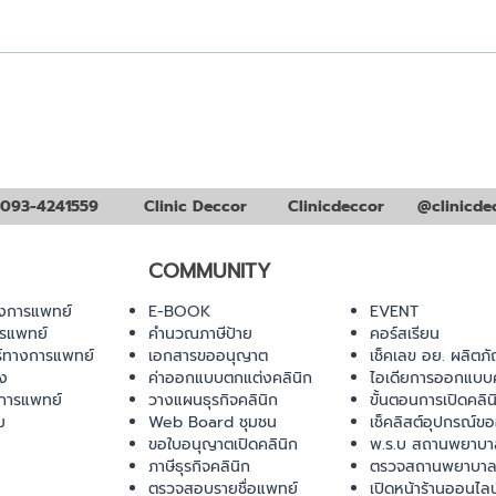
เครื่องเลเซอร์ยอดนิยม ของ
ยกระ
คลินิกความงามประจำปี 2024
2024
(Vir
093-4241559
Clinic Deccor
Clinicdeccor
@clinicde
COMMUNITY
งการแพทย์
E-BOOK
EVENT
ารแพทย์
คำนวณภาษีป้าย
คอร์สเรียน
ร์ทางการแพทย์
เอกสารขออนุญาต
เช็คเลข อย. ผลิตภั
ยง
ค่าออกแบบตกแต่งคลินิก
ไอเดียการออกแบบค
การแพทย์
วางแผนธุรกิจคลินิก
ขั้นตอนการเปิดคลิน
ม
Web Board ชุมชน
เช็คลิสต์อุปกรณ์ข
ขอใบอนุญาตเปิดคลินิก
พ.ร.บ สถานพยาบา
ภาษีธุรกิจคลินิก
ตรวจสถานพยาบาล
ตรวจสอบรายชื่อแพทย์
เปิดหน้าร้านออนไลน