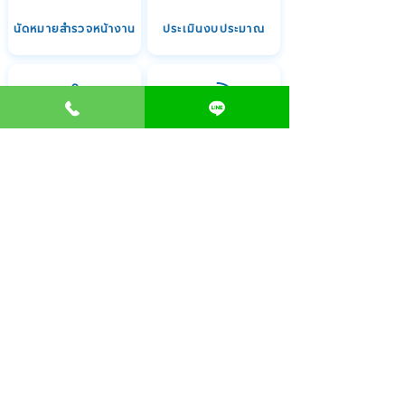
นัดหมายสำรวจหน้างาน
ประเมินงบประมาณ
บริการสร้างตกแต่ง
ติดต่อ สอบถาม
093-4241559
Clinic Deccor
Clinicdeccor
@clinicdeccor
บริการทั้งหมด
ความรู้การเปิดคลินิก
สินเชื่อเปิดคลินิก
วางแผนธุรกิจคลินิก
ออกแบบโลโก้คลินิก
ออกแบบคลินิก