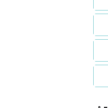
0
ST
0
ST
0
ST
0