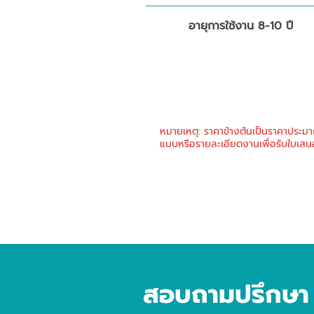
อายุการใช้งาน 8-10 ปี
ค่าตกแต่ง
เริ่มต้น 4,000-6,000 บาท/ตร
หมายเหตุ: ราคาข้างต้นเป็นราคาประมาณ
แบบหรือรายละเอียดงานเพื่อรับใบเสนอ
สอบถามปรึกษ