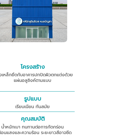
ALUZINC
โครงสร้าง
งเหล็กยึดกับอาคารปกปิดผิวตกแต่งด้วย
แผ่นอลูซิงค์ตามแบบ
รูปแบบ
เรียบเนียน ทันสมัย
คุณสมบัติ
น้ำหนักเบา ทนทานต่อการกัดกร่อน
ท้อนแสงและความร้อน ระยะยาวสีอาจซีด