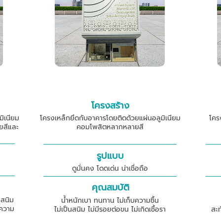
ALUMINUM COMPOSITE
โครงสร้าง
ิเนียม
โครงเหล็กยึดกับอาคารโดยติดด้วยแผ่นอลูมิเนียม
โคร
ยสีและ
คอมโพสิตหลากหลายสี
รูปแบบ
น
ดูมั่นคง โดดเด่น น่าเชื่อถือ
คุณสมบัติ
นสนิม
น้ำหนักเบา ทนทาน ไม่เก็บความชื้น
ำความ
ไม่เป็นสนิม ไม่มีรอยต่อขน ไม่เกิดเชื้อรา
สะ