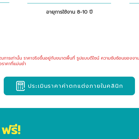
อายุการใช้งาน 8-10 ปี
ค่าตกแต่ง
.ม.
เริ่มต้น 3,500-5,000 บาท/ตร.ม.
เร
การเท่านั้น ราคาจริงขึ้นอยู่กับขนาดพื้นที่ รูปแบบดีไซน์ ความซับซ้อนของงา
ราคาที่แม่นยำ
ประเมินราคาค่าตกแต่งภายในคลินิก
ฟรี!
า