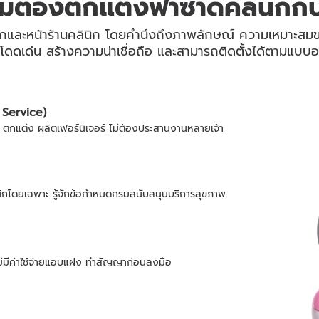
มต้องตกแต่งฟาซาดคลินิกกั
และหน้าร้านคลินิก โดยคำนึงถึงภาพลักษณ์ ความเหมาะสม
กดูโดดเด่น สร้างความน่าเชื่อถือ และสามารถติดตั้งได้ตามแบบ
Service)
ง ตกแต่ง ผลิตเฟอร์นิเจอร์ ไม่ต้องประสานงานหลายเจ้า
ิกโดยเฉพาะ รู้จักข้อกำหนดกรมสนับสนุนบริการสุขภาพ
ไม่มีค่าใช้จ่ายแอบแฝง ทำสัญญาก่อนลงมือ