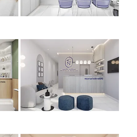
Univese Smile By หมอเค้ง
>>Click<<
หมอณิชา หมอจิรเมธ
>>Click<<