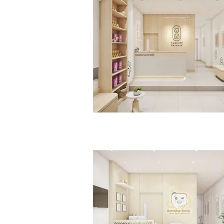
หมอเบสท์สัตวแพทย์
>>Click<<