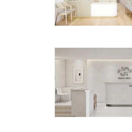
Sattahip Smail Dental Cli
>>Click<<
พัชรเวชคลินิก
>>Click<<