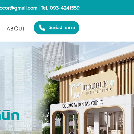
eccor@gmail.com
│Tel. 093-4241559
ABOUT
ติดต่อฝ่ายขาย
นิก