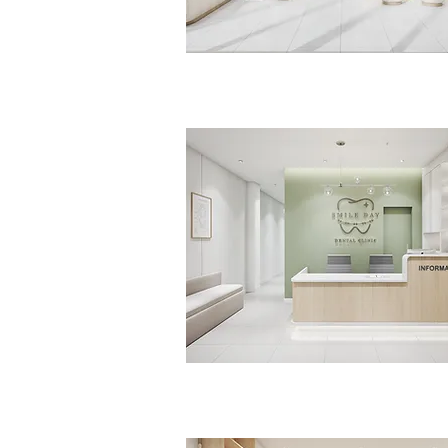
Everly Clinic
>>Click<<
Smile Day Dental Clinic
>>Click<<