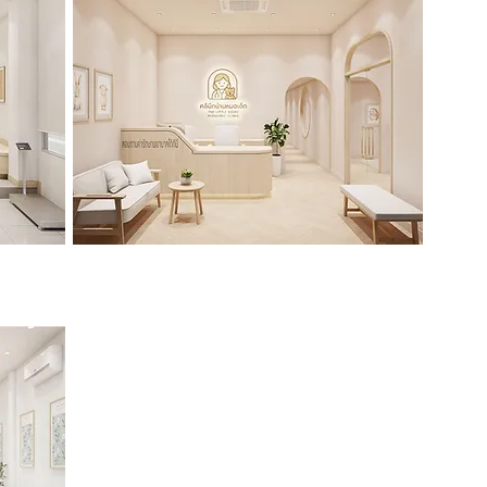
คลินิกบ้านหมอเด็ก
>>Click<<