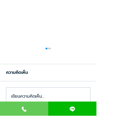
ความคิดเห็น
เขียนความคิดเห็น…
พลังของรีวิวจากลูกค้าจริง:
เคล็ดลับ! การสร้
กลยุทธ์เพิ่มยอดขายให้
คลินิกที่น่าจดจำแ
คลินิกที่ไม่ควรมองข้าม
ลูกค้าในยุคใหม่
093-4241559
Clinic Deccor
Clinicdeccor
@clinicdeccor