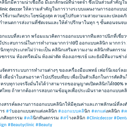
ินิกมีความน่าเชื่อถือ มีเอกลักษณ์ที่น่าจดจำ ซึ่งเป็นส่วนสำคัญใ
 clinic deccor ให้ความสำคัญในการวางระบบแผนงานการออกแบบอ
นการใช้งานเกิดประโยชน์สูงสุด ควบคู่ไปกับความสวยงามและปลอดภั
บกำหนดการส่งงานที่ชัดเจนและให้คำปรึกษาในทุก ๆ ขั้นตอนจน
อกแบบที่สะดวก พร้อมแนวคิดการออกแบบจากทีมสถาปนิกที่เชี่
ีประสบการณ์ในการทำงานมากกว่า10ปี ออกแบบคลินิก มากกว่า 20
ิกทุกประเภทไม่ว่าจะเป็น คลินิกเสริมความงาม คลินิกทันตกรรม
เวชกรรม ห้องทรีตเม้น ห้องผ่าตัด ห้องเอกซเรย์ และยังมีทีมงานช่างฝี
นจัดสรรระบบการทำงานต่างๆ ของเครื่องมือแพทย์ เฟอร์นิเจอร์ลอย
้ เพื่อนำใบเสนอราคาไปเปรียบเทียบ เพื่อเป็นตัวเลือกในการตัดสิน
ารครบทุกวงจรจึงมั่นใจได้ว่าสามารถขออนุญาตเปิดคลินิกได้100% พ
ระเทศไทย ถ้าหากต้องการสอบถามข้อมูลเพื่อประเมินราคาออกแบบคลินิก
้างสรรค์ผลงานการออกแบบคลินิกให้มีคุณค่าและภาพลักษณ์ที่ลงต
าร 
#ร
ับออกแบบตกแต่งคลินิก 
#ออกแบบคล
ินิก 
#ตกแต
่งคลินิก 
#
นิกศัลยกรรม 
#คล
ินิกทันตกรรม 
#สร
้างคลินิก 
#Clinicdeccor
#Denta
sign
#Beautyclinic
#Beauty