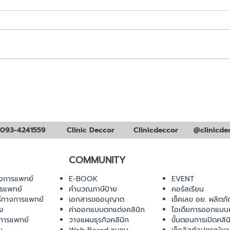
อุปกรณ์สำหรับเปิดคลินิก ที่
รวมเ
ต้องจัดเตรียมในการตรวจ
คลินิ
มาตรฐานคลินิก
093-4241559
Clinic Deccor
Clinicdeccor
@clinicde
COMMUNITY
งการแพทย์
E-BOOK
EVENT
ารแพทย์
คำนวณภาษีป้าย
คอร์สเรียน
ร์ทางการแพทย์
เอกสารขออนุญาต
เช็คเลข อย. ผลิตภั
ยง
ค่าออกแบบตกแต่งคลินิก
ไอเดียการออกแบบค
การแพทย์
วางแผนธุรกิจคลินิก
ขั้นตอนการเปิดคลิน