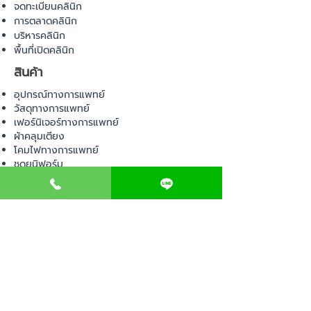
จดทะเบียนคลินิก
การตลาดคลินิก
บริหารคลินิก
พื้นที่เปิดคลินิก
สินค้า
อุปกรณ์ทางการแพทย์
วัสดุทางการแพทย์
เฟอร์นิเจอร์ทางการแพทย์
ผ้าคลุมเตียง
โคมไฟทางการแพทย์
ชุดยูนิฟอร์ม
COMMUNITY
E-BOOK
คำนวณภาษีป้าย
เอกสารขออนุญาต
ค่าออกแบบตกแต่งคลินิก
วางแผนธุรกิจคลินิก
Web Board ชุมชน
ขอใบอนุญาตเปิดคลินิก
ภาษีธุรกิจคลินิก