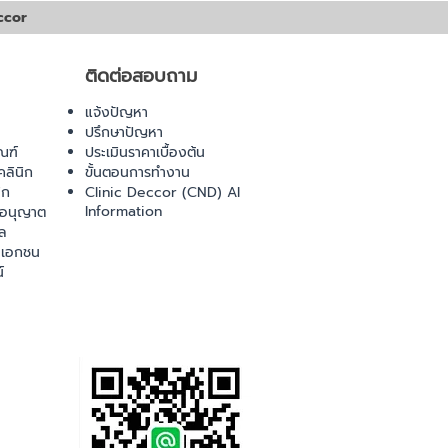
ccor
ติดต่อสอบถาม
แจ้งปัญหา
ปรึกษาปัญหา
ณฑ์
ประเมินราคาเบื้องต้น
ลินิก
ขั้นตอนการทำงาน
ิก
Clinic Deccor (CND) AI
Information
ออนุญาต
ล
เอกชน
์