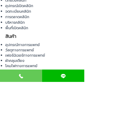
ตกแต่งคลินิก
อุปกรณ์เปิดคลินิก
จดทะเบียนคลินิก
การตลาดคลินิก
บริหารคลินิก
พื้นที่เปิดคลินิก
สินค้า
อุปกรณ์ทางการแพทย์
วัสดุทางการแพทย์
เฟอร์นิเจอร์ทางการแพทย์
ผ้าคลุมเตียง
โคมไฟทางการแพทย์
ชุดยูนิฟอร์ม
COMMUNITY
E-BOOK
คำนวณภาษีป้าย
เอกสารขออนุญาต
ค่าออกแบบตกแต่งคลินิก
วางแผนธุรกิจคลินิก
Web Board ชุมชน