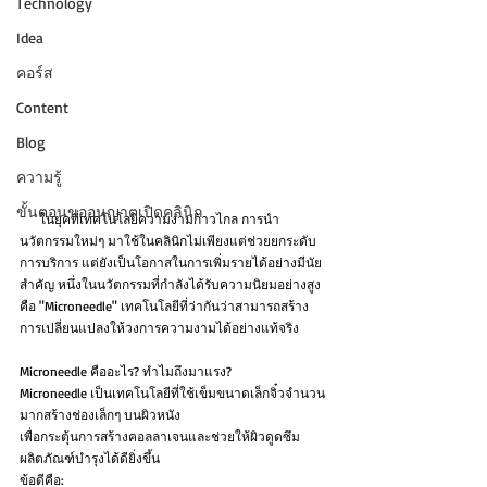
Technology
Idea
คอร์ส
Content
Blog
ความรู้
ขั้นตอนขออนุญาตเปิดคลินิก
      ในยุคที่เทคโนโลยีความงามก้าวไกล การนำ
นวัตกรรมใหม่ๆ มาใช้ในคลินิกไม่เพียงแต่ช่วยยกระดับ
การบริการ แต่ยังเป็นโอกาสในการเพิ่มรายได้อย่างมีนัย
สำคัญ หนึ่งในนวัตกรรมที่กำลังได้รับความนิยมอย่างสูง
คือ "Microneedle" เทคโนโลยีที่ว่ากันว่าสามารถสร้าง
การเปลี่ยนแปลงให้วงการความงามได้อย่างแท้จริง
Microneedle คืออะไร? ทำไมถึงมาแรง?
Microneedle เป็นเทคโนโลยีที่ใช้เข็มขนาดเล็กจิ๋วจำนวน
มากสร้างช่องเล็กๆ บนผิวหนัง
เพื่อกระตุ้นการสร้างคอลลาเจนและช่วยให้ผิวดูดซึม
ผลิตภัณฑ์บำรุงได้ดียิ่งขึ้น 
ข้อดีคือ: