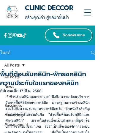
CLINIC DECCOR
สร้างคุณค่า สู่คลินิกชั้นนำ
ติดต่อฝ่ายขาย
โพสต์
All Posts
พื้นที่ต้อนรับคลินิก-พักรอคลินิก
All Posts
ความประทับใจแรกของคลินิก
News
อัปเดตเมื่อ
17 มี.ค. 2568
Law
     การเปิดคลินิกนอกจากจะคำนึงถึง ความปลอดภัย การ
จัดสรรพื้นที่ใช้สอยของคลินิก มาตรฐานการสร้างคลินิก 
Bussiness
รวมไปถึงความสวยงามของคลินิกแล้ว อีกหนึ่งสิ่งสำคัญ
Marketing
ที่มองข้ามไม่ได้เช่นกันคือ “ส่วนพื้นที่ต้อนรับคลินิกและ
พักรอคลินิก” เพราะในส่วนนี้จะเป็นส่วนแรกที่ผู้เข้าใช้
Management
บริการจะต้องเข้ามาเจอ จึงจำเป็นที่จะต้องจัดการระบบ 
และจัดตกแต่งให้สวยงาม เพื่อให้เป็นความประทับใจ