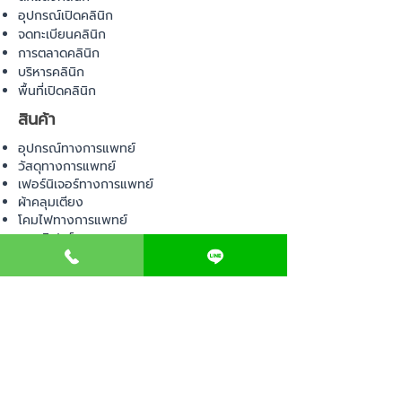
อุปกรณ์เปิดคลินิก
จดทะเบียนคลินิก
การตลาดคลินิก
บริหารคลินิก
พื้นที่เปิดคลินิก
สินค้า
อุปกรณ์ทางการแพทย์
วัสดุทางการแพทย์
เฟอร์นิเจอร์ทางการแพทย์
ผ้าคลุมเตียง
โคมไฟทางการแพทย์
ชุดยูนิฟอร์ม
COMMUNITY
E-BOOK
คำนวณภาษีป้าย
เอกสารขออนุญาต
ค่าออกแบบตกแต่งคลินิก
วางแผนธุรกิจคลินิก
Web Board ชุมชน