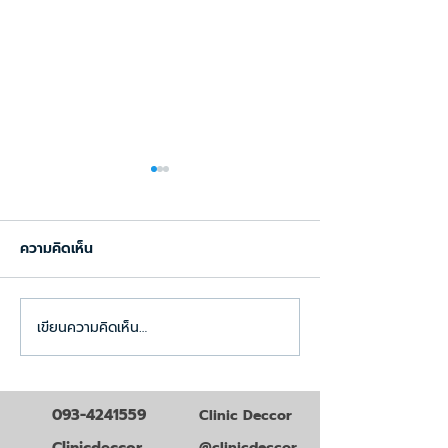
ความคิดเห็น
เขียนความคิดเห็น…
ระบบจัดการคลินิกที่ล้าสมัย
ธุรกิจคลินิกมาแ
อาจทำให้สูญเสียรายได้ถึง
เทรนด์สุขภาพแล
20%
ที่คุณต้องรู้ก่อนใ
093-4241559
Clinic Deccor
@clinicdeccor