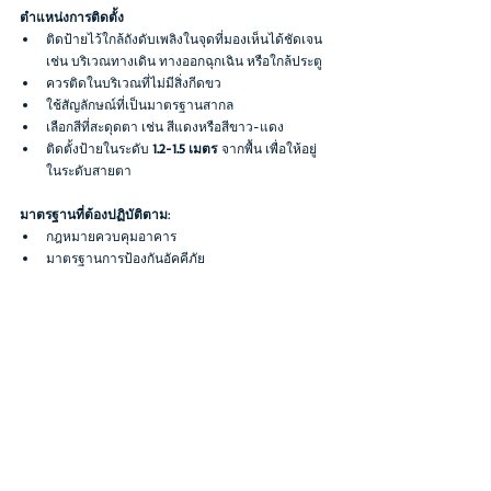
ตำแหน่งการติดตั้ง
ติดป้ายไว้ใกล้ถังดับเพลิงในจุดที่มองเห็นได้ชัดเจน 
เช่น บริเวณทางเดิน ทางออกฉุกเฉิน หรือใกล้ประตู
ควรติดในบริเวณที่ไม่มีสิ่งกีดขว
ใช้สัญลักษณ์ที่เป็นมาตรฐานสากล
เลือกสีที่สะดุดตา เช่น สีแดงหรือสีขาว-แดง
ติดตั้งป้ายในระดับ 
1.2-1.5 เมตร
 จากพื้น เพื่อให้อยู่
ในระดับสายตา
มาตรฐานที่ต้องปฏิบัติตาม
: 
กฎหมายควบคุมอาคาร
มาตรฐานการป้องกันอัคคีภัย