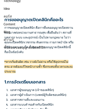
Technology
Idea
คอร์ส
การขออนุญาตเปิดคลินิกคืออะไร
Content
การขออนุญาตเปิดคลินิก คือการยื่นขออนุญาตเปิดสถาน
Blog
พยาบาลต่อหน่วยงานสาธารณสุข เพื่อยืนยันว่า สถานที่ 
บุคลากร ระบบ และอุปกรณ์ เป็นไปตามกฎหมาย ไม่ว่า
ความรู้
คุณจะเปิดคลินิกเวชกรรม ทันตกรรม กายภาพบำบัด หรือ
คลินิกเฉพาะทางใด ขั้นตอนการขออนุญาตเปิดคลินิกนี้
ขั้นตอนขออนุญาตเปิดคลินิก
ถือเป็นข้อบังคับ
*หากเริ่มต้นผิด เช่น วางผังไม่ผ่าน หรือใช้อุปกรณ์ไม่
ครบ อาจต้องแก้ไขหน้างานซ้ำ ซึ่งกระทบทั้งเวลาและงบ
ประมาณ
1.การจัดเตรียมเอกสาร
เอกสารผู้ขออนุญาต (เจ้าของคลินิก)
เอกสารผู้ดำเนินการ (แพทย์ผู้รับผิดชอบคลินิก)
เอกสารสถานที่และแผนงาน
เอกสารแบบคำขอสำหรับเปิดคลินิก