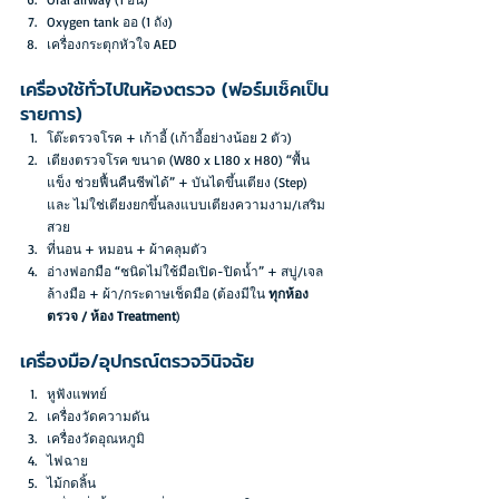
Oxygen tank ออ (1 ถัง)
เครื่องกระตุกหัวใจ AED
เครื่องใช้ทั่วไปในห้องตรวจ (ฟอร์มเช็คเป็น
รายการ)
โต๊ะตรวจโรค + เก้าอี้ (เก้าอี้อย่างน้อย 2 ตัว)
เตียงตรวจโรค ขนาด (W80 x L180 x H80) “พื้น
แข็ง ช่วยฟื้นคืนชีพได้” + บันไดขึ้นเตียง (Step) 
และ ไม่ใช่เตียงยกขึ้นลงแบบเตียงความงาม/เสริม
สวย
ที่นอน + หมอน + ผ้าคลุมตัว
อ่างฟอกมือ “ชนิดไม่ใช้มือเปิด-ปิดน้ำ” + สบู่/เจล
ล้างมือ + ผ้า/กระดาษเช็ดมือ (ต้องมีใน 
ทุกห้อง
ตรวจ / ห้อง Treatment
)
เครื่องมือ/อุปกรณ์ตรวจวินิจฉัย
หูฟังแพทย์
เครื่องวัดความดัน
เครื่องวัดอุณหภูมิ
ไฟฉาย
ไม้กดลิ้น