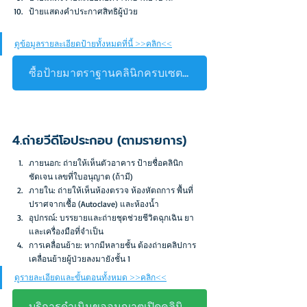
ป้ายแสดงคำประกาศสิทธิผู้ป่วย
ดูข้อมูลรายละเอียดป้ายทั้งหมดที่นี้ >>คลิก<<
ซื้อป้ายมาตราฐานคลินิกครบเซต >คลิก<
4.ถ่ายวีดีโอประกอบ (ตามรายการ)
ภายนอก: ถ่ายให้เห็นตัวอาคาร ป้ายชื่อคลินิก
ชัดเจน เลขที่ใบอนุญาต (ถ้ามี)
ภายใน: ถ่ายให้เห็นห้องตรวจ ห้องหัตถการ พื้นที่
ปราศจากเชื้อ (Autoclave) และห้องน้ำ
อุปกรณ์: บรรยายและถ่ายชุดช่วยชีวิตฉุกเฉิน ยา 
และเครื่องมือที่จำเป็น
การเคลื่อนย้าย: หากมีหลายชั้น ต้องถ่ายคลิปการ
เคลื่อนย้ายผู้ป่วยลงมายังชั้น 1
ดูรายละเอียดและขั้นตอนทั้งหมด >>คลิก<<
บริการดำเนินขออนุญาตเปิดคลินิก >คลิก<