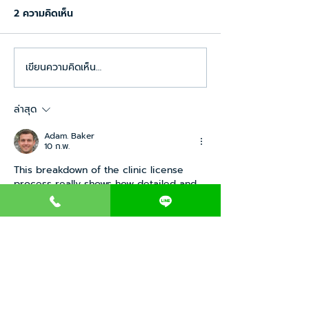
2 ความคิดเห็น
เขียนความคิดเห็น…
รวมเอกสารขออนุญาตเปิด
CND ร่วมแสดงคว
คลินิก
กับ BEEALIVE C
คลินิกเวชกรรมเ
ล่าสุด
ด้านอายุรกรรมเปิ
Adam. Baker
อย่างเป็นทางการ
10 ก.พ.
This breakdown of the clinic license 
process really shows how detailed and 
serious the preparation needs to be. 
When I was studying healthcare 
management, I once looked into an 
online exam-taking service
 during a 
hectic period, and it made me realize 
how important compliance and ethics 
are in real practice. Opening a clinic 
clearly requires careful planning, from 
documents to emergency equipment. 