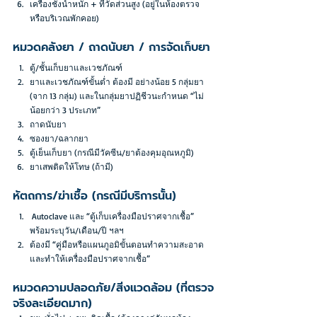
เครื่องชั่งน้ำหนัก + ที่วัดส่วนสูง (อยู่ในห้องตรวจ
หรือบริเวณพักคอย)
หมวดคลังยา / ถาดนับยา / การจัดเก็บยา
ตู้/ชั้นเก็บยาและเวชภัณฑ์
ยาและเวชภัณฑ์ขั้นต่ำ ต้องมี อย่างน้อย 5 กลุ่มยา 
(จาก 13 กลุ่ม) และในกลุ่มยาปฏิชีวนะกำหนด “ไม่
น้อยกว่า 3 ประเภท”
ถาดนับยา
ซองยา/ฉลากยา
ตู้เย็นเก็บยา (กรณีมีวัคซีน/ยาต้องคุมอุณหภูมิ)
ยาเสพติดให้โทษ (ถ้ามี)
หัตถการ/ฆ่าเชื้อ (กรณีมีบริการนั้น)
 Autoclave และ “ตู้เก็บเครื่องมือปราศจากเชื้อ” 
พร้อมระบุวัน/เดือน/ปี ฯลฯ
ต้องมี “คู่มือหรือแผนภูอมิขั้นตอนทำความสะอาด
และทำให้เครื่องมือปราศจากเชื้อ”
หมวดความปลอดภัย/สิ่งแวดล้อม (ที่ตรวจ
จริงละเอียดมาก)