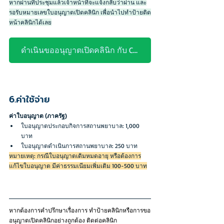
หากผ่านที่ประชุมแล้วเจ้าหน้าที่จะแจ้งกลับว่าผ่าน และ
รอรับหมายเลขใบอนุญาตเปิดคลินิก เพื่อนำไปทำป้ายติด
หน้าคลินิกได้เลย
ดำเนินขออนุญาตเปิดคลินิก กับ CND >คลิก<
6.ค่าใช้จ่าย
ค่าใบอนุญาต (ภาครัฐ)
ใบอนุญาตประกอบกิจการสถานพยาบาล: 1,000 
บาท
ใบอนุญาตดำเนินการสถานพยาบาล: 250 บาท
หมายเหตุ: กรณีใบอนุญาตเดิมหมดอายุ หรือต้องการ
แก้ไขใบอนุญาต มีค่าธรรมเนียมเพิ่มเติม 100-500 บาท
หากต้องการคำปรึกษาเรื่องการ ทำป้ายคลินิกหรือการขอ
อนุญาตเปิดคลินิกอย่างถูกต้อง ติดต่อคลินิก