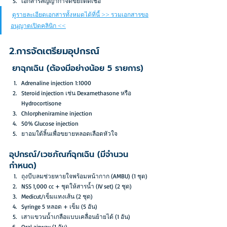
เอกสารสัญญากำจัดขยะติดเชื้อ
ดูรายละเอียดเอกสารทั้งหมดได้ที่นี้ >> รวมเอกสารขอ
อนุญาตเปิดคลินิก <<
2.การจัดเตรียมอุปกรณ์
 ยาฉุกเฉิน (ต้องมีอย่างน้อย 5 รายการ)
Adrenaline injection 1:1000
Steroid injection เช่น Dexamethasone หรือ 
Hydrocortisone
Chlorpheniramine injection
50% Glucose injection
ยาอมใต้ลิ้นเพื่อขยายหลอดเลือดหัวใจ
อุปกรณ์/เวชภัณฑ์ฉุกเฉิน (มีจำนวน
กำหนด)
ถุงบีบลมช่วยหายใจพร้อมหน้ากาก (AMBU) (1 ชุด)
NSS 1,000 cc + ชุดให้สารน้ำ (IV set) (2 ชุด)
Medicut/เข็มแทงเส้น (2 ชุด)
Syringe 5 หลอด + เข็ม (5 อัน)
เสาแขวนน้ำเกลือแบบเคลื่อนย้ายได้ (1 อัน)
Oral airway (1 อัน)