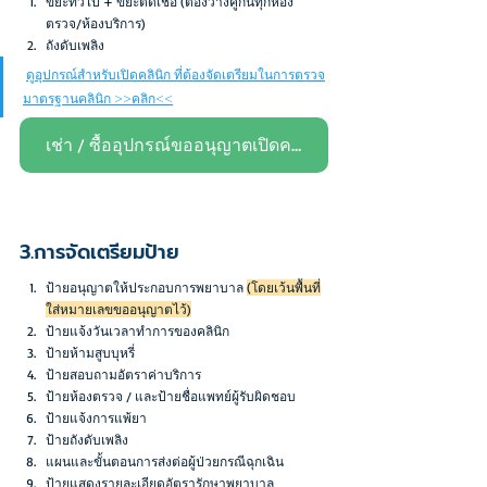
ขยะทั่วไป + ขยะติดเชื้อ (ต้องวางคู่กันทุกห้อง
ตรวจ/ห้องบริการ)
ถังดับเพลิง
ดูอุปกรณ์สำหรับเปิดคลินิก ที่ต้องจัดเตรียมในการตรวจ
มาตรฐานคลินิก >>คลิก<<
เช่า / ซื้ออุปกรณ์ขออนุญาตเปิดคลินิก >>คลิก<<
3.การจัดเตรียมป้าย
ป้ายอนุญาตให้ประกอบการพยาบาล 
(โดยเว้นพื้นที่
ใส่หมายเลขขออนุญาตไว้)
ป้ายแจ้งวันเวลาทำการของคลินิก
ป้ายห้ามสูบบุหรี่
ป้ายสอบถามอัตราค่าบริการ
ป้ายห้องตรวจ / และป้ายชื่อแพทย์ผู้รับผิดชอบ
ป้ายแจ้งการแพ้ยา
ป้ายถังดับเพลิง
แผนและขั้นตอนการส่งต่อผู้ป่วยกรณีฉุกเฉิน
ป้ายแสดงรายละเอียดอัตรารักษาพยาบาล